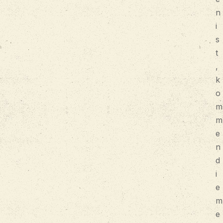
n
i
s
t
,
k
o
m
m
e
n
d
i
e
m
e