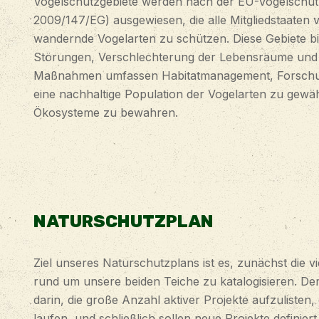
Vogelschutzgebiete werden nach der EU-Vogelschutzri
2009/147/EG) ausgewiesen, die alle Mitgliedstaaten v
wandernde Vogelarten zu schützen. Diese Gebiete bi
Störungen, Verschlechterung der Lebensräume und
Maßnahmen umfassen Habitatmanagement, Forsch
eine nachhaltige Population der Vogelarten zu gewäh
Ökosysteme zu bewahren.
NATURSCHUTZPLAN
Ziel unseres Naturschutzplans ist es, zunächst die vi
rund um unsere beiden Teiche zu katalogisieren. De
darin, die große Anzahl aktiver Projekte aufzulisten, 
laufen, und schließlich sollen neue Projekte definier